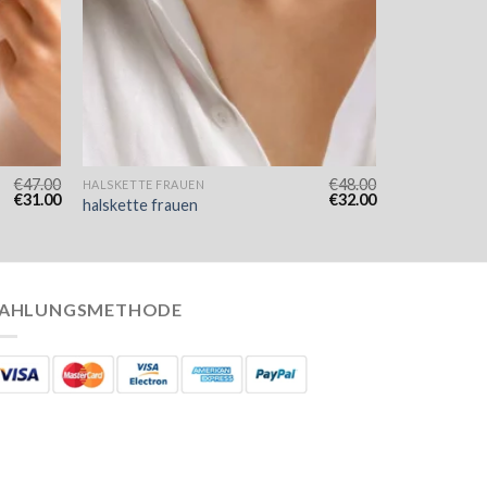
€
47.00
€
48.00
HALSKETTE FRAUEN
€
31.00
€
32.00
halskette frauen
AHLUNGSMETHODE