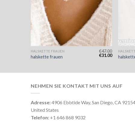
€
51.00
€
47.00
HALSKETTE FRAUEN
HALSKET
€
34.00
€
31.00
halskette frauen
halskett
NEHMEN SIE KONTAKT MIT UNS AUF
Adresse:
4906 Ebbtide Way, San Diego, CA 9215
United States
Telefon:
+1 646 868 9032