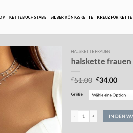
OP
KETTE BUCHSTABE
SILBER KÖNIGSKETTE
KREUZ FÜR KETTE
HALSKETTE FRAUEN
halskette frauen
51.00
34.00
€
€
Größe
halskette frauen Menge
IN DEN 