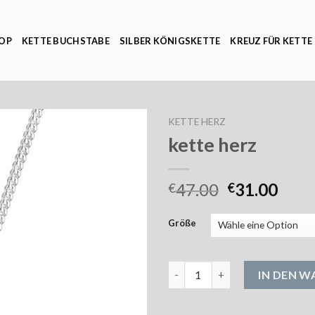
OP
KETTE BUCHSTABE
SILBER KÖNIGSKETTE
KREUZ FÜR KETTE
KETTE HERZ
kette herz
47.00
31.00
€
€
Größe
kette herz Menge
IN DEN 