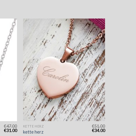
€
47.00
€
51.00
KETTE HERZ
€
31.00
€
34.00
kette herz