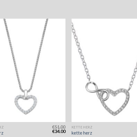
€
51.00
RZ
KETTE HERZ
€
34.00
rz
kette herz