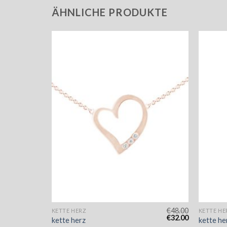
ÄHNLICHE PRODUKTE
€
47.00
€
48.00
KETTE HERZ
KETTE HE
€
31.00
€
32.00
kette herz
kette he