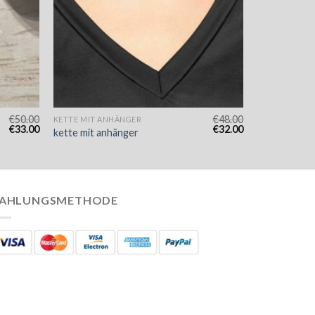
€
50.00
€
48.00
KETTE MIT ANHÄNGER
€
33.00
€
32.00
kette mit anhänger
AHLUNGSMETHODE