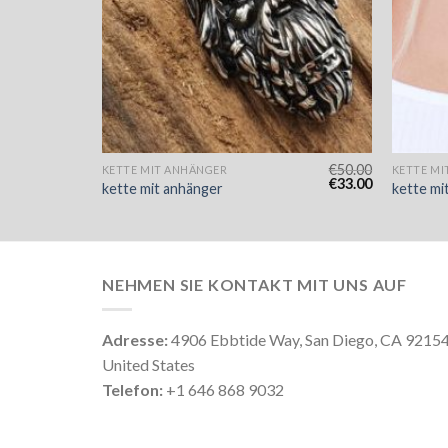
€
53.00
€
50.00
KETTE MIT ANHÄNGER
KETTE MI
€
35.00
€
33.00
kette mit anhänger
kette mi
NEHMEN SIE KONTAKT MIT UNS AUF
Adresse:
4906 Ebbtide Way, San Diego, CA 9215
United States
Telefon:
+1 646 868 9032