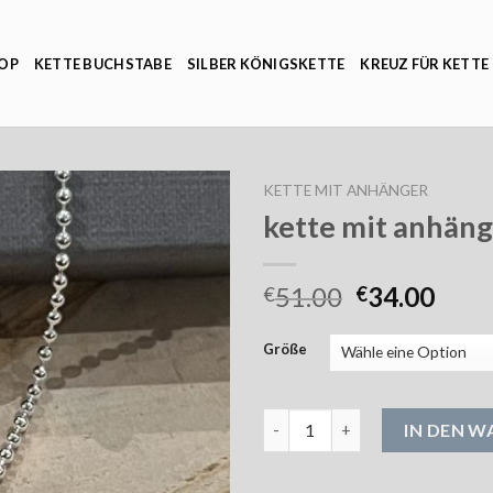
OP
KETTE BUCHSTABE
SILBER KÖNIGSKETTE
KREUZ FÜR KETTE
KETTE MIT ANHÄNGER
kette mit anhäng
51.00
34.00
€
€
Größe
kette mit anhänger Menge
IN DEN 