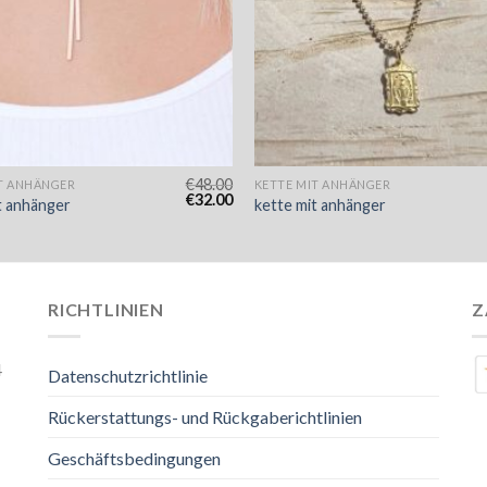
€
48.00
T ANHÄNGER
KETTE MIT ANHÄNGER
€
32.00
t anhänger
kette mit anhänger
RICHTLINIEN
Z
4
Datenschutzrichtlinie
Rückerstattungs- und Rückgaberichtlinien
Geschäftsbedingungen