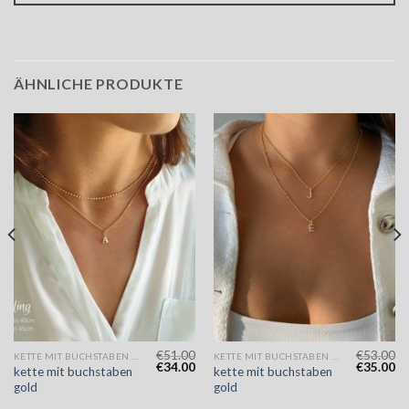
ÄHNLICHE PRODUKTE
€
51.00
€
53.00
KETTE MIT BUCHSTABEN GOLD
KETTE MIT BUCHSTABEN GOLD
€
34.00
€
35.00
kette mit buchstaben
kette mit buchstaben
gold
gold