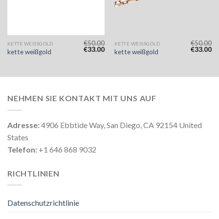
€
50.00
€
50.00
KETTE WEISSGOLD
KETTE WEISSGOLD
€
33.00
€
33.00
kette weißgold
kette weißgold
NEHMEN SIE KONTAKT MIT UNS AUF
Adresse:
4906 Ebbtide Way, San Diego, CA 92154 United
States
Telefon:
+1 646 868 9032
RICHTLINIEN
Datenschutzrichtlinie