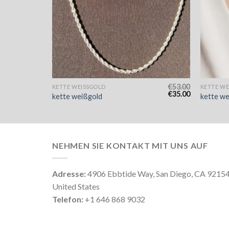
€
53.00
€
53.00
KETTE WEISSGOLD
KETTE WE
€
35.00
€
35.00
kette weißgold
kette we
NEHMEN SIE KONTAKT MIT UNS AUF
Adresse:
4906 Ebbtide Way, San Diego, CA 9215
United States
Telefon:
+1 646 868 9032