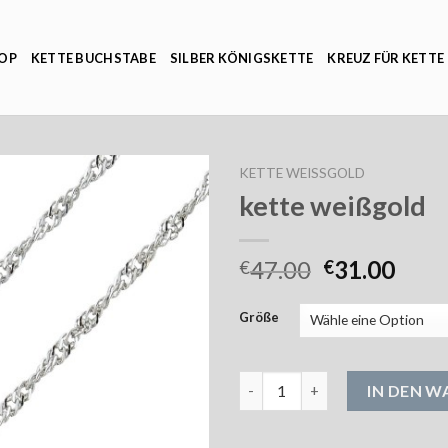
OP
KETTE BUCHSTABE
SILBER KÖNIGSKETTE
KREUZ FÜR KETTE
KETTE WEISSGOLD
kette weißgold
47.00
31.00
€
€
Größe
kette weißgold Menge
IN DEN 