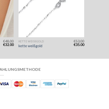
€
48.00
€
53.00
KETTE WEISSGOLD
€
32.00
€
35.00
kette weißgold
AHLUNGSMETHODE