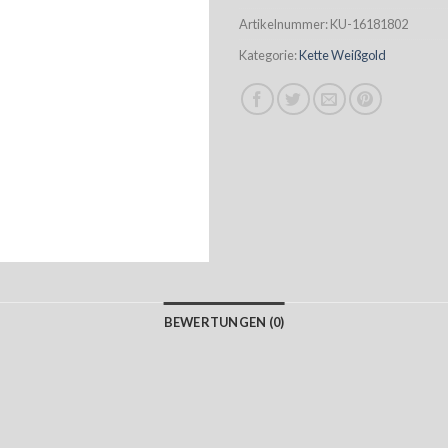
Artikelnummer:
KU-16181802
Kategorie:
Kette Weißgold
BEWERTUNGEN (0)