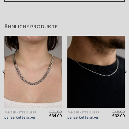
ÄHNLICHE PRODUKTE
€
51.00
€
48.00
PANZERKETTE SILBER
PANZERKETTE SILBER
€
34.00
€
32.00
panzerkette silber
panzerkette silber