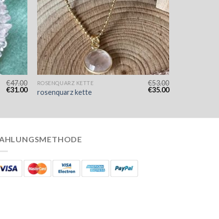
€
47.00
€
53.00
ROSENQUARZ KETTE
€
31.00
€
35.00
rosenquarz kette
AHLUNGSMETHODE