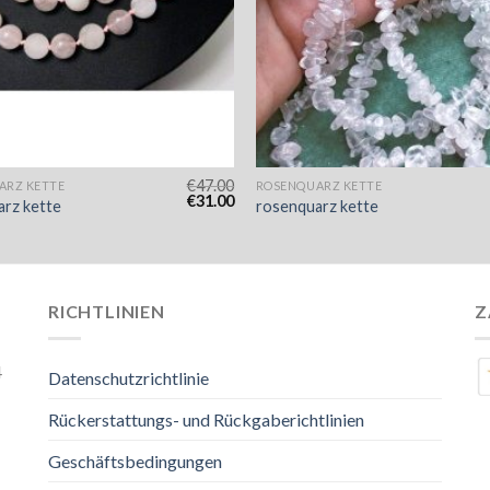
€
47.00
ARZ KETTE
ROSENQUARZ KETTE
€
31.00
rz kette
rosenquarz kette
RICHTLINIEN
Z
4
Datenschutzrichtlinie
Rückerstattungs- und Rückgaberichtlinien
Geschäftsbedingungen