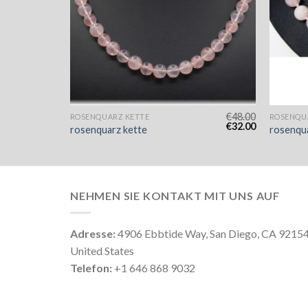
€
48.00
€
48.00
ROSENQUARZ KETTE
ROSENQU
€
32.00
€
32.00
rosenquarz kette
rosenqua
NEHMEN SIE KONTAKT MIT UNS AUF
Adresse:
4906 Ebbtide Way, San Diego, CA 9215
United States
Telefon:
+1 646 868 9032