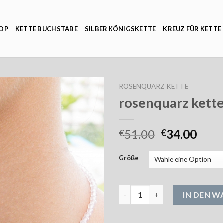
OP
KETTE BUCHSTABE
SILBER KÖNIGSKETTE
KREUZ FÜR KETTE
ROSENQUARZ KETTE
rosenquarz kett
51.00
34.00
€
€
Größe
rosenquarz kette Menge
IN DEN 