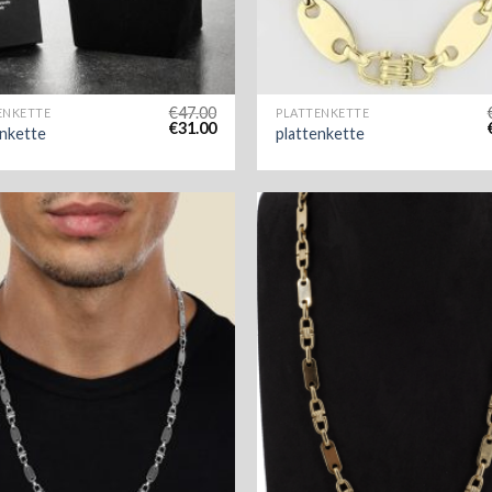
€
47.00
ENKETTE
PLATTENKETTE
€
31.00
enkette
plattenkette