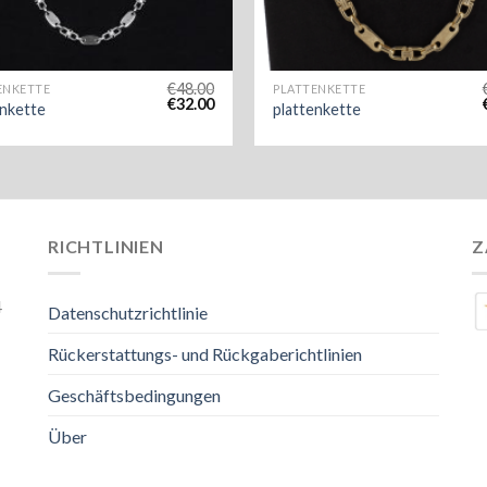
€
48.00
ENKETTE
PLATTENKETTE
€
32.00
enkette
plattenkette
RICHTLINIEN
Z
4
Datenschutzrichtlinie
Rückerstattungs- und Rückgaberichtlinien
Geschäftsbedingungen
Über