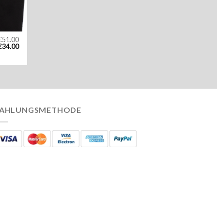
€
51.00
€
34.00
AHLUNGSMETHODE