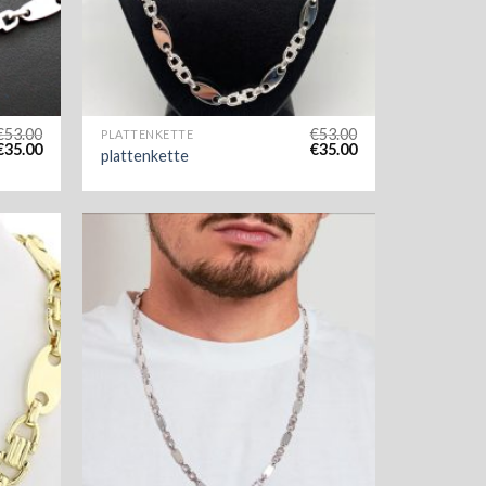
€
53.00
€
53.00
PLATTENKETTE
€
35.00
€
35.00
plattenkette