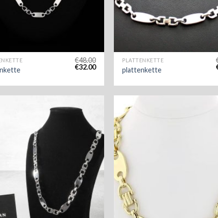
€
48.00
ENKETTE
PLATTENKETTE
€
32.00
enkette
plattenkette