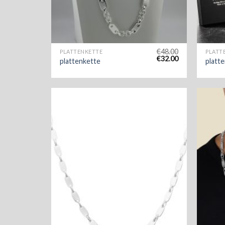
€
48.00
PLATTENKETTE
PLATT
€
32.00
plattenkette
platt