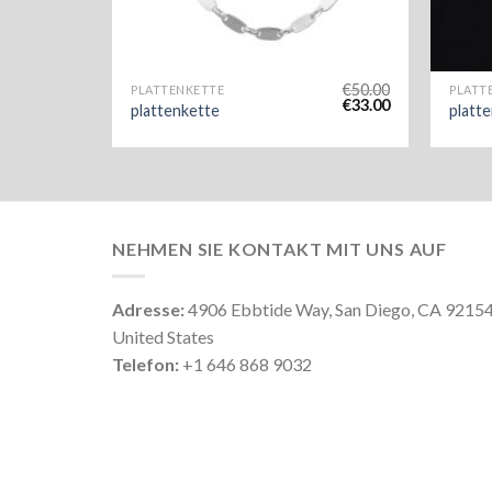
€
50.00
PLATTENKETTE
PLATT
€
33.00
plattenkette
platt
NEHMEN SIE KONTAKT MIT UNS AUF
Adresse:
4906 Ebbtide Way, San Diego, CA 9215
United States
Telefon:
+1 646 868 9032