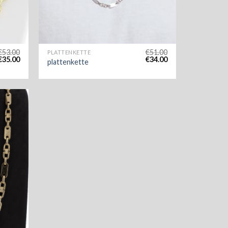
€
53.00
€
51.00
PLATTENKETTE
€
35.00
€
34.00
plattenkette