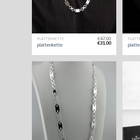
€
47.00
PLATTENKETTE
PLATT
€
31.00
plattenkette
platt