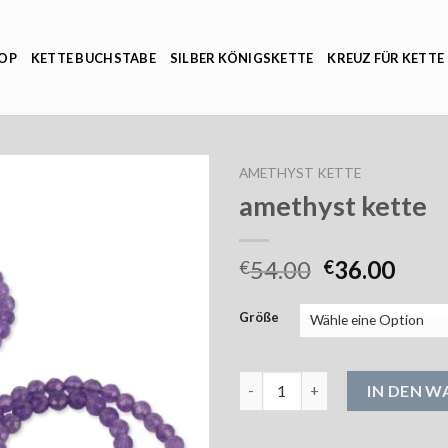
OP
KETTE BUCHSTABE
SILBER KÖNIGSKETTE
KREUZ FÜR KETTE
AMETHYST KETTE
amethyst kette
54.00
36.00
€
€
Größe
amethyst kette Menge
IN DEN 