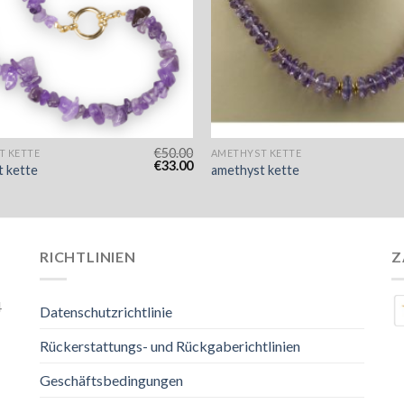
€
50.00
T KETTE
AMETHYST KETTE
€
33.00
 kette
amethyst kette
RICHTLINIEN
Z
4
Datenschutzrichtlinie
Rückerstattungs- und Rückgaberichtlinien
Geschäftsbedingungen