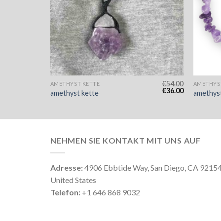
€
47.00
€
54.00
AMETHYST KETTE
AMETHYS
€
31.00
€
36.00
amethyst kette
amethyst
NEHMEN SIE KONTAKT MIT UNS AUF
Adresse:
4906 Ebbtide Way, San Diego, CA 9215
United States
Telefon:
+1 646 868 9032