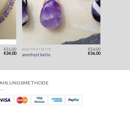
€
51.00
€
54.00
AMETHYST KETTE
€
34.00
€
36.00
amethyst kette
AHLUNGSMETHODE