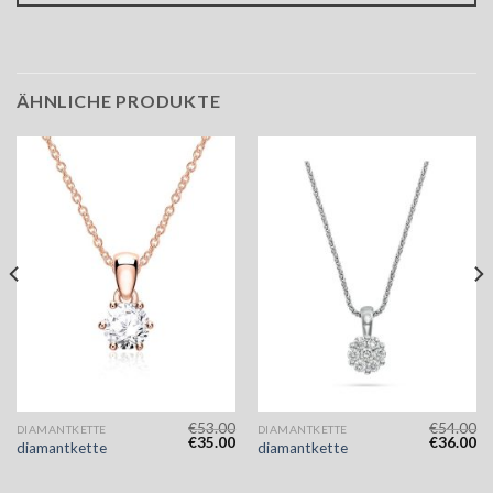
ÄHNLICHE PRODUKTE
€
53.00
€
54.00
DIAMANTKETTE
DIAMANTKETTE
€
35.00
€
36.00
diamantkette
diamantkette