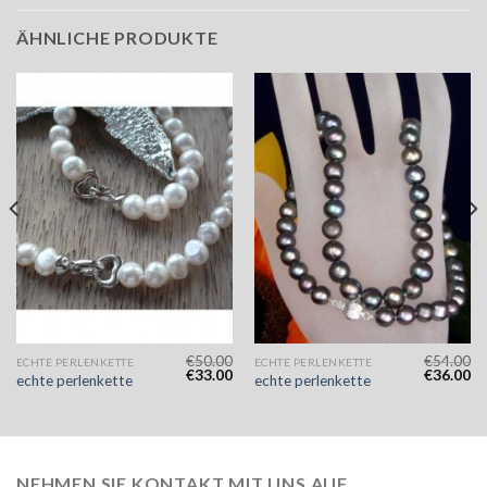
ÄHNLICHE PRODUKTE
€
50.00
€
54.00
ECHTE PERLENKETTE
ECHTE PERLENKETTE
€
33.00
€
36.00
echte perlenkette
echte perlenkette
NEHMEN SIE KONTAKT MIT UNS AUF