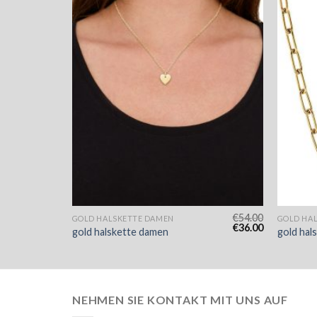
€
51.00
€
54.00
GOLD HALSKETTE DAMEN
GOLD HA
€
34.00
€
36.00
gold halskette damen
gold hal
NEHMEN SIE KONTAKT MIT UNS AUF