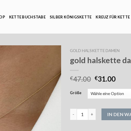
OP
KETTE BUCHSTABE
SILBER KÖNIGSKETTE
KREUZ FÜR KETTE
GOLD HALSKETTE DAMEN
gold halskette 
47.00
31.00
€
€
Größe
gold halskette damen Menge
IN DEN 