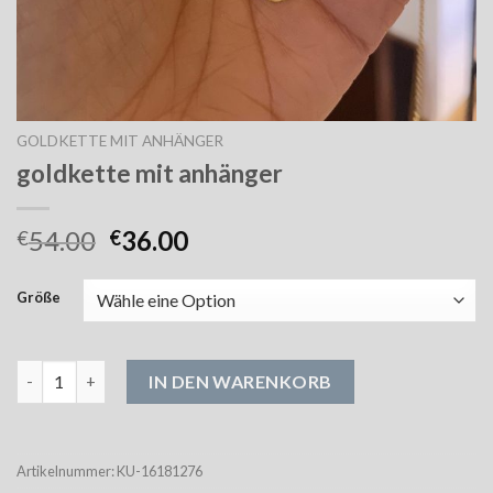
GOLDKETTE MIT ANHÄNGER
goldkette mit anhänger
54.00
36.00
€
€
Größe
goldkette mit anhänger Menge
IN DEN WARENKORB
Artikelnummer:
KU-16181276