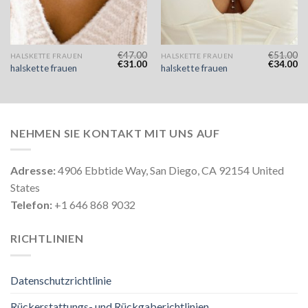
€
47.00
€
51.00
HALSKETTE FRAUEN
HALSKETTE FRAUEN
€
31.00
€
34.00
halskette frauen
halskette frauen
NEHMEN SIE KONTAKT MIT UNS AUF
Adresse:
4906 Ebbtide Way, San Diego, CA 92154 United
States
Telefon:
+1 646 868 9032
RICHTLINIEN
Datenschutzrichtlinie
Rückerstattungs- und Rückgaberichtlinien