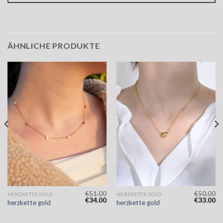
ÄHNLICHE PRODUKTE
€
51.00
€
50.00
HERZKETTE GOLD
HERZKETTE GOLD
€
34.00
€
33.00
herzkette gold
herzkette gold