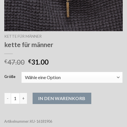
KETTE FÜR MÄNNER
kette für männer
47.00
31.00
€
€
Größe
kette für männer Menge
IN DEN WARENKORB
Artikelnummer:
KU-16181906