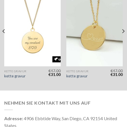
€
47.00
€
47.00
KETTE GRAVUR
KETTE GRAVUR
€
31.00
€
31.00
kette gravur
kette gravur
NEHMEN SIE KONTAKT MIT UNS AUF
Adresse:
4906 Ebbtide Way, San Diego, CA 92154 United
States