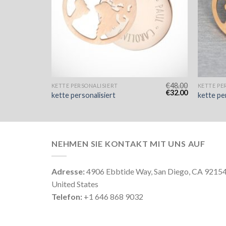
€
51.00
€
48.00
KETTE PERSONALISIERT
KETTE PE
€
34.00
€
32.00
kette personalisiert
kette pe
NEHMEN SIE KONTAKT MIT UNS AUF
Adresse:
4906 Ebbtide Way, San Diego, CA 9215
United States
Telefon:
+1 646 868 9032