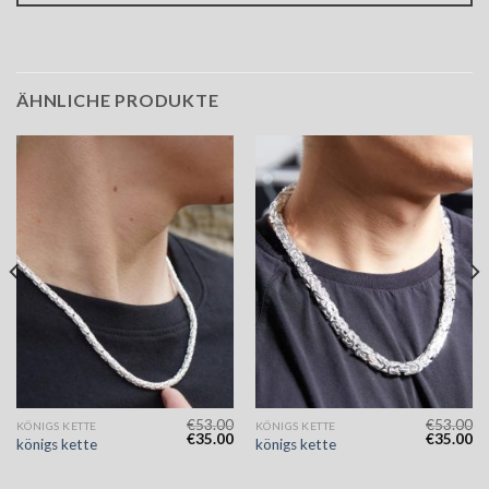
ÄHNLICHE PRODUKTE
€
53.00
€
53.00
KÖNIGS KETTE
KÖNIGS KETTE
€
35.00
€
35.00
königs kette
königs kette