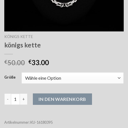
KÖNIGS KETTE
königs kette
50.00
33.00
€
€
Größe
königs kette Menge
IN DEN WARENKORB
Artikelnummer:
KU-16180395