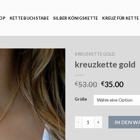
OP
KETTE BUCHSTABE
SILBER KÖNIGSKETTE
KREUZ FÜR KETTE
KREUZKETTE GOLD
kreuzkette gold
53.00
35.00
€
€
Größe
kreuzkette gold Menge
IN DEN 