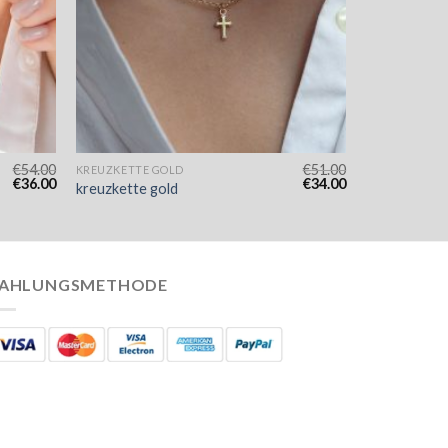
€
54.00
€
51.00
KREUZKETTE GOLD
€
36.00
€
34.00
kreuzkette gold
AHLUNGSMETHODE