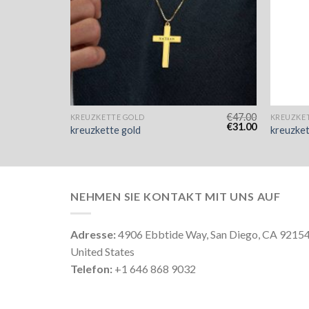
€
51.00
€
47.00
KREUZKETTE GOLD
KREUZKE
€
34.00
€
31.00
kreuzkette gold
kreuzket
NEHMEN SIE KONTAKT MIT UNS AUF
Adresse:
4906 Ebbtide Way, San Diego, CA 9215
United States
Telefon:
+1 646 868 9032