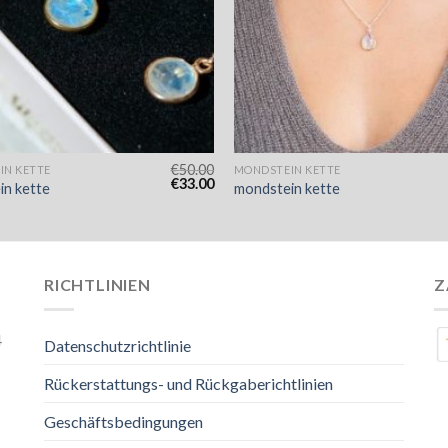
€
50.00
IN KETTE
MONDSTEIN KETTE
€
33.00
in kette
mondstein kette
RICHTLINIEN
Z
4
Datenschutzrichtlinie
Rückerstattungs- und Rückgaberichtlinien
Geschäftsbedingungen