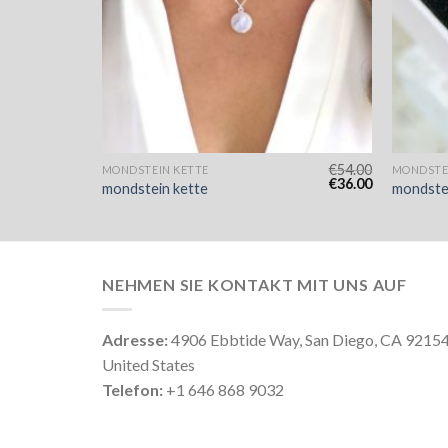
€
47.00
€
54.00
MONDSTEIN KETTE
MONDSTE
€
31.00
€
36.00
mondstein kette
mondste
NEHMEN SIE KONTAKT MIT UNS AUF
Adresse:
4906 Ebbtide Way, San Diego, CA 9215
United States
Telefon:
+1 646 868 9032