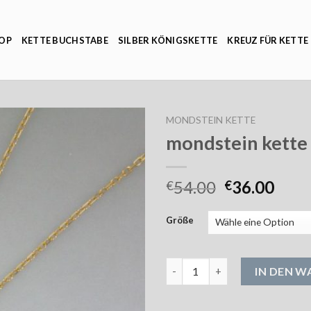
OP
KETTE BUCHSTABE
SILBER KÖNIGSKETTE
KREUZ FÜR KETTE
MONDSTEIN KETTE
mondstein kette
54.00
36.00
€
€
Größe
mondstein kette Menge
IN DEN 