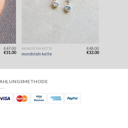
€
47.00
€
48.00
MONDSTEIN KETTE
€
31.00
€
32.00
mondstein kette
AHLUNGSMETHODE