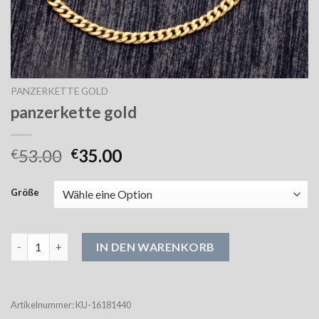
PANZERKETTE GOLD
panzerkette gold
53.00
35.00
€
€
Größe
panzerkette gold Menge
IN DEN WARENKORB
Artikelnummer:
KU-16181440