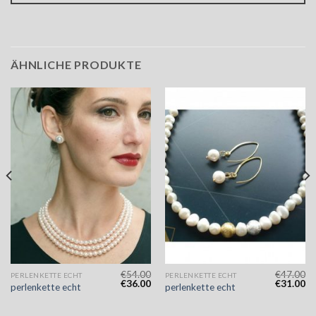
ÄHNLICHE PRODUKTE
€
54.00
€
47.00
PERLENKETTE ECHT
PERLENKETTE ECHT
€
36.00
€
31.00
perlenkette echt
perlenkette echt