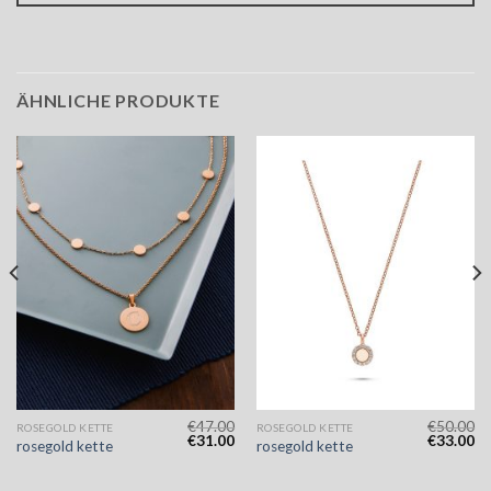
ÄHNLICHE PRODUKTE
€
47.00
€
50.00
ROSEGOLD KETTE
ROSEGOLD KETTE
€
31.00
€
33.00
rosegold kette
rosegold kette