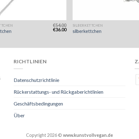
€
54.00
TTCHEN
SILBERKETTCHEN
€
36.00
ttchen
silberkettchen
RICHTLINIEN
Z
4
Datenschutzrichtlinie
Rückerstattungs- und Rückgaberichtlinien
Geschäftsbedingungen
Über
Copyright 2026 ©
www.kunstvollvegan.de