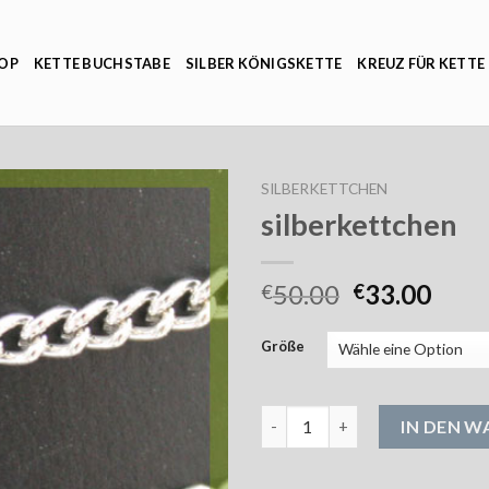
OP
KETTE BUCHSTABE
SILBER KÖNIGSKETTE
KREUZ FÜR KETTE
SILBERKETTCHEN
silberkettchen
50.00
33.00
€
€
Größe
silberkettchen Menge
IN DEN 