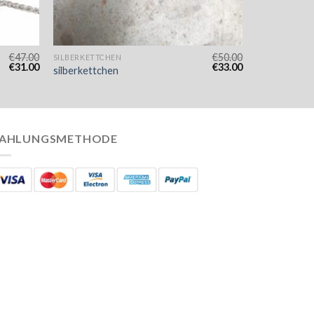
€
47.00
€
50.00
SILBERKETTCHEN
€
31.00
€
33.00
silberkettchen
AHLUNGSMETHODE