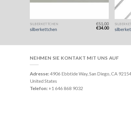
€
48.00
€
51.00
SILBERKETTCHEN
SILBERKE
€
32.00
€
34.00
silberkettchen
silberke
NEHMEN SIE KONTAKT MIT UNS AUF
Adresse:
4906 Ebbtide Way, San Diego, CA 9215
United States
Telefon:
+1 646 868 9032