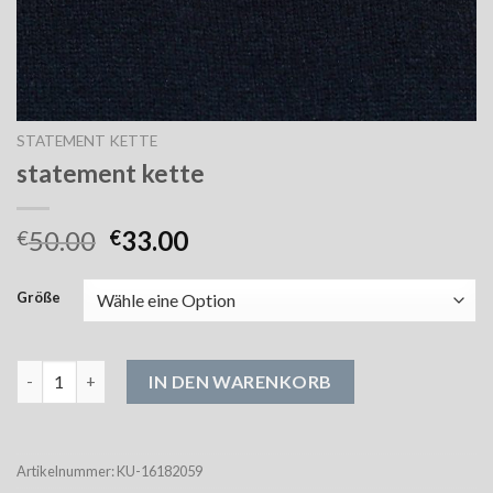
STATEMENT KETTE
statement kette
50.00
33.00
€
€
Größe
statement kette Menge
IN DEN WARENKORB
Artikelnummer:
KU-16182059