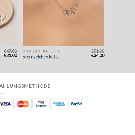
€
47.00
€
51.00
STERNZEICHEN KETTE
€
31.00
€
34.00
sternzeichen kette
AHLUNGSMETHODE