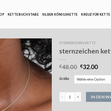
OP
KETTE BUCHSTABE
SILBER KÖNIGSKETTE
KREUZ FÜR KETTE
STERNZEICHEN KETTE
sternzeichen ket
48.00
32.00
€
€
Größe
sternzeichen kette Menge
IN DEN 