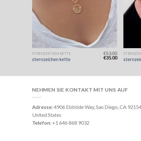
€
53.00
€
53.00
STERNZEICHEN KETTE
STERNZEI
€
35.00
€
35.00
sternzeichen kette
sternzei
NEHMEN SIE KONTAKT MIT UNS AUF
Adresse:
4906 Ebbtide Way, San Diego, CA 9215
United States
Telefon:
+1 646 868 9032