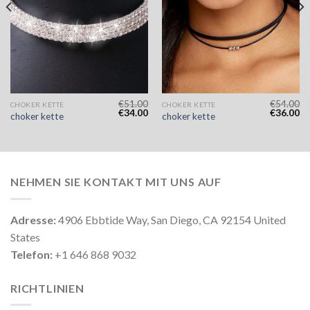
€
51.00
€
54.00
CHOKER KETTE
CHOKER KETTE
€
34.00
€
36.00
choker kette
choker kette
NEHMEN SIE KONTAKT MIT UNS AUF
Adresse:
4906 Ebbtide Way, San Diego, CA 92154 United
States
Telefon:
+1 646 868 9032
RICHTLINIEN