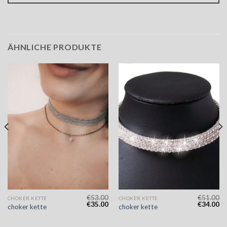
ÄHNLICHE PRODUKTE
€
53.00
€
51.00
CHOKER KETTE
CHOKER KETTE
€
35.00
€
34.00
choker kette
choker kette