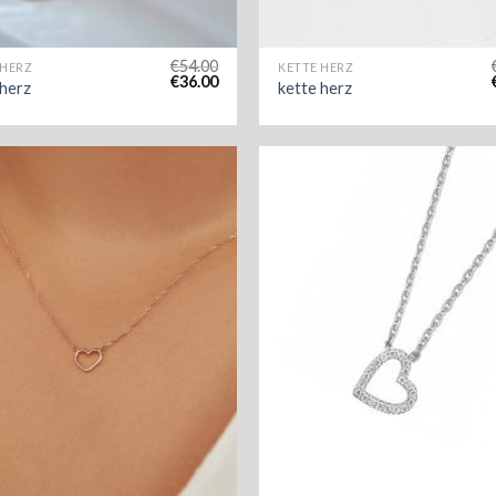
€
54.00
 HERZ
KETTE HERZ
€
36.00
 herz
kette herz