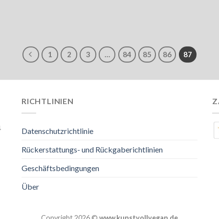
1
2
3
…
84
85
86
87
RICHTLINIEN
Z
4
Datenschutzrichtlinie
Rückerstattungs- und Rückgaberichtlinien
Geschäftsbedingungen
Über
Copyright 2026 ©
www.kunstvollvegan.de