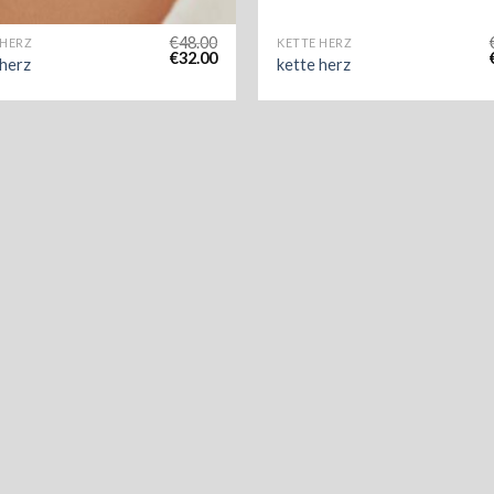
€
48.00
 HERZ
KETTE HERZ
€
32.00
 herz
kette herz