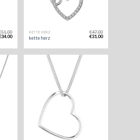
€
51.00
€
47.00
KETTE HERZ
€
34.00
€
31.00
kette herz