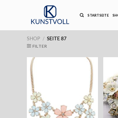
Zum
Inhalt
STARTSEITE
SH
springen
SHOP
/
SEITE 87
FILTER