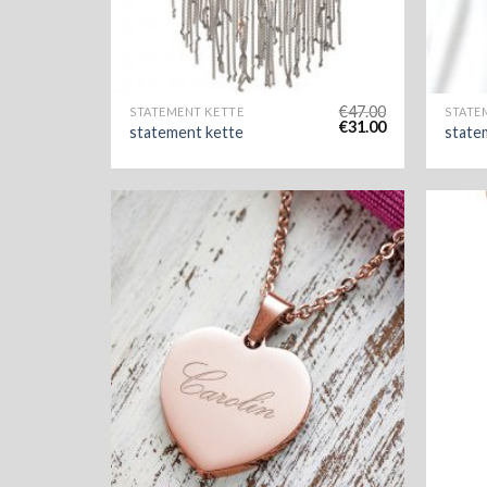
€
47.00
STATEMENT KETTE
STATE
€
31.00
statement kette
state