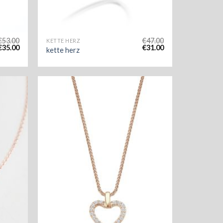
€
53.00
€
47.00
KETTE HERZ
€
35.00
€
31.00
kette herz