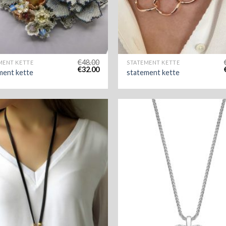
€
48.00
MENT KETTE
STATEMENT KETTE
€
32.00
ment kette
statement kette