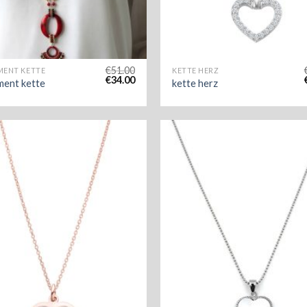
€
51.00
MENT KETTE
KETTE HERZ
€
34.00
ment kette
kette herz