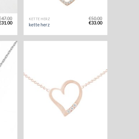
€
47.00
€
50.00
KETTE HERZ
€
31.00
€
33.00
kette herz