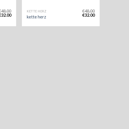
€
48.00
€
48.00
KETTE HERZ
€
32.00
€
32.00
kette herz