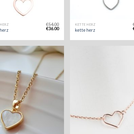
€
54.00
 HERZ
KETTE HERZ
€
36.00
 herz
kette herz