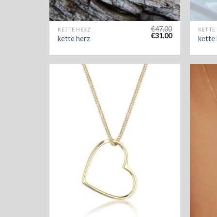
€
47.00
KETTE HERZ
KETTE
€
31.00
kette herz
kette