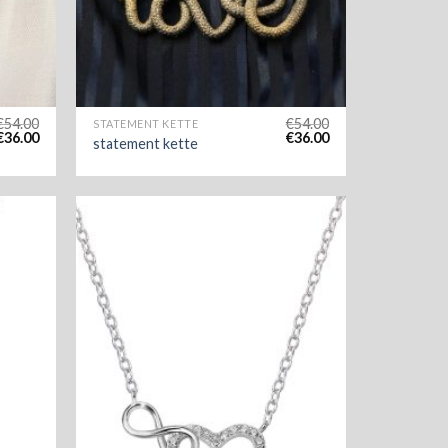
€
54.00
€
54.00
STATEMENT KETTE
€
36.00
€
36.00
statement kette