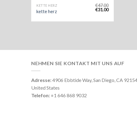
€
47.00
KETTE HERZ
€
31.00
kette herz
NEHMEN SIE KONTAKT MIT UNS AUF
Adresse:
4906 Ebbtide Way, San Diego, CA 9215
United States
Telefon:
+1 646 868 9032