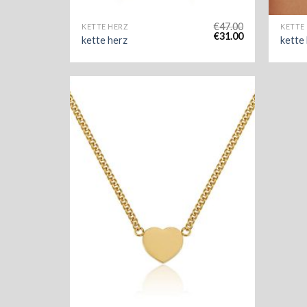
€
47.00
KETTE HERZ
KETTE
€
31.00
kette herz
kette