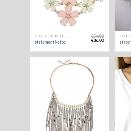
€
54.00
STATEMENT KETTE
STATE
€
36.00
statement kette
state