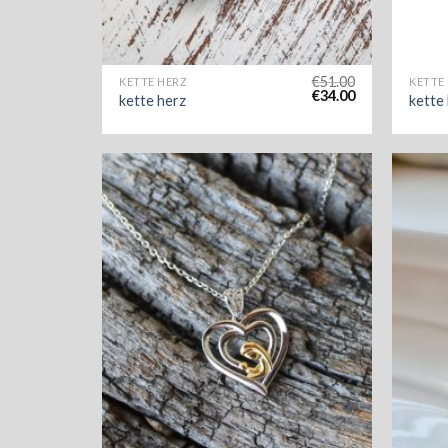
€
51.00
KETTE HERZ
KETTE
€
34.00
kette herz
kette