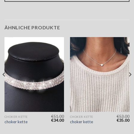
ÄHNLICHE PRODUKTE
€
51.00
€
53.00
CHOKER KETTE
CHOKER KETTE
€
34.00
€
35.00
choker kette
choker kette